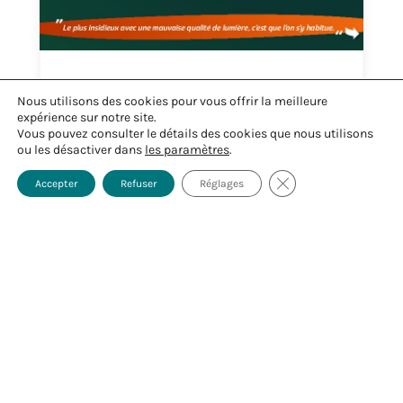
Votre éclairage fatigue-t-il vos yeux… sans
Nous utilisons des cookies pour vous offrir la meilleure
que vous le sachiez ?
expérience sur notre site.
4 Mar 2026
Vous pouvez consulter le détails des cookies que nous utilisons
ou les désactiver dans
les paramètres
.
En cabinet dentaire, 80 % des informations
nécessaires à l’acte clinique passent par la vision....
Fermer la bannière d
Accepter
Refuser
Réglages
En savoir plus
« Entrées précédentes
GORRIZ