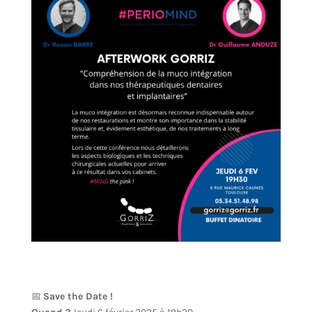
📅
Save the Date !